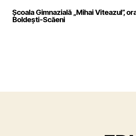
Școala Gimnazială „Mihai Viteazul”, or
Boldești-Scăeni