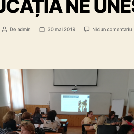
UCAȚIA NE UNE
l
De
admin
30 mai 2019
Niciun comentariu
Autor
Dată
articol
articol