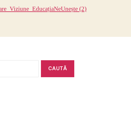
are_Viziune_EducațiaNeUnește (2)