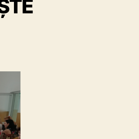
ȘTE
a
EDUCAȚIA
NE
UNEȘTE