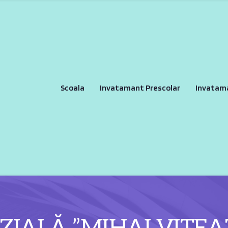
Scoala
Invatamant Prescolar
Invatam