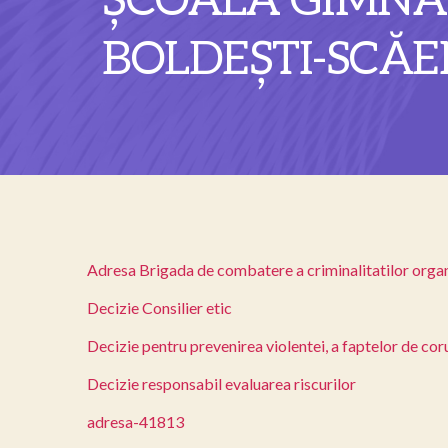
ȘCOALA GIMNAZ
BOLDEȘTI-SCĂE
Adresa Brigada de combatere a criminalitatilor orga
Decizie Consilier etic
Decizie pentru prevenirea violentei, a faptelor de coru
Decizie responsabil evaluarea riscurilor
adresa-41813