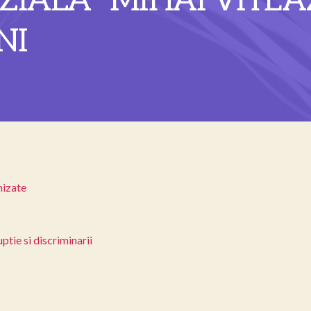
IALĂ ”MIHAI VITEAZ
NI
nizate
ptie si discriminarii