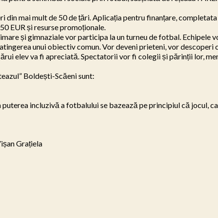
i din mai mult de 50 de țări. Aplicația pentru finanțare, completata 
 250 EUR și resurse promoționale.

imare și gimnaziale vor participa la un turneu de fotbal. Echipele vo
atingerea unui obiectiv comun. Vor deveni prieteni, vor descoperi c
cărui elev va fi apreciată. Spectatorii vor fi colegii și părinții lor, 
teazul” Boldești-Scăeni sunt:

erea incluzivă a fotbalului se bazează pe principiul că jocul, ca c
ișan Grațiela
