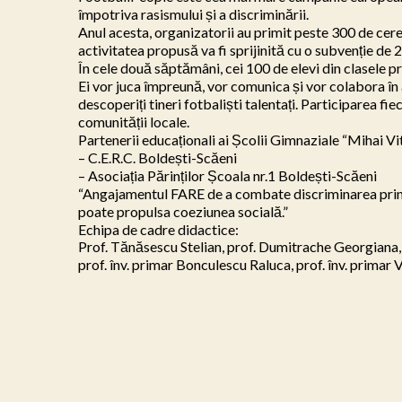
împotriva rasismului și a discriminării.

Anul acesta, organizatorii au primit peste 300 de cerer
activitatea propusă va fi sprijinită cu o subvenție de
În cele două săptămâni, cei 100 de elevi din clasele pr
Ei vor juca împreună, vor comunica și vor colabora în 
descoperiți tineri fotbaliști talentați. Participarea fie
comunității locale.

Partenerii educaționali ai Școlii Gimnaziale “Mihai Vi
– C.E.R.C. Boldești-Scăeni

– Asociația Părinților Școala nr.1 Boldești-Scăeni

“Angajamentul FARE de a combate discriminarea prin put
poate propulsa coeziunea socială.”

Echipa de cadre didactice:

Prof. Tănăsescu Stelian, prof. Dumitrache Georgiana,

prof. înv. primar Bonculescu Raluca, prof. înv. primar V