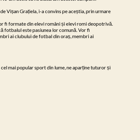
de Vișan Grațiela, i-a convins pe aceștia, prin urmare 
r fi formate din elevi români și elevi romi deopotrivă. 
ă fotbalul este pasiunea lor comună. Vor fi 
membri ai clubului de fotbal din oraș, membri ai 
el mai popular sport din lume, ne aparține tuturor și 