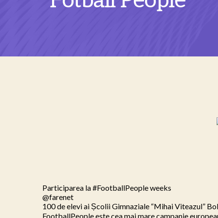
Fotball People
Participarea la #FootballPeople weeks

@farenet

100 de elevi ai Școlii Gimnaziale “Mihai Viteazul” Bo
FootballPeople este cea mai mare campanie europeană 