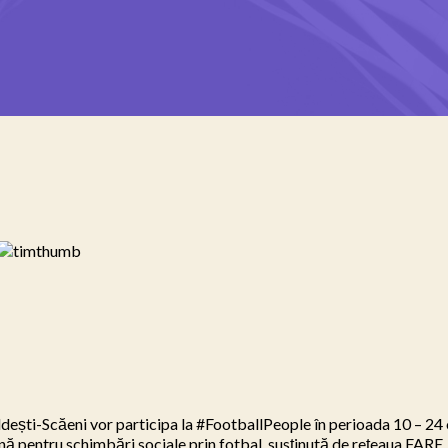
ldești-Scăeni vor participa la #FootballPeople în perioada 10 – 24
pentru schimbări sociale prin fotbal, susținută de rețeaua FARE.