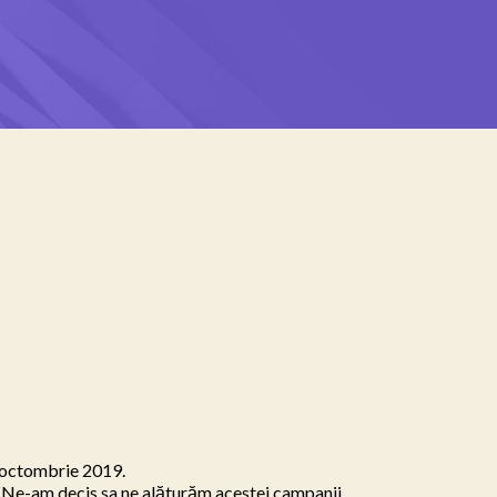
 octombrie 2019.

 Ne-am decis sa ne alăturăm acestei campanii 