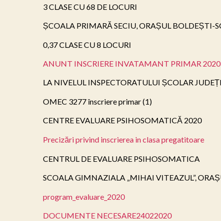
3 CLASE CU 68 DE LOCURI

ȘCOALA PRIMARĂ SECIU, ORAȘUL BOLDEȘTI-SC
0,37 CLASE CU 8 LOCURI

ANUNT INSCRIERE INVATAMANT PRIMAR 2020
LA NIVELUL INSPECTORATULUI ȘCOLAR JUDEȚEA
OMEC 3277 înscriere primar (1)

CENTRE EVALUARE PSIHOSOMATICĂ 2020

Precizări privind inscrierea in clasa pregatitoare
CENTRUL DE EVALUARE PSIHOSOMATICA

SCOALA GIMNAZIALA „MIHAI VITEAZUL”, ORAȘ
program_evaluare_2020
DOCUMENTE NECESARE24022020