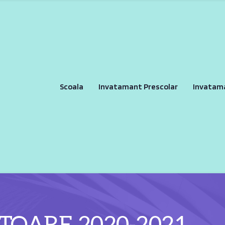
Scoala
Invatamant Prescolar
Invatam